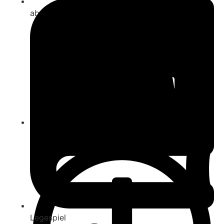
ab 8
1.5
Legespiel