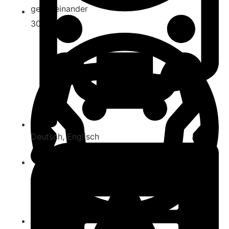
gegeneinander
30-45
Deutsch
,
Englisch
4-7