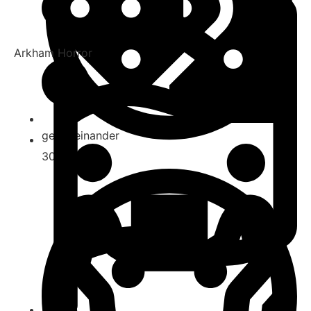
Arkham Horror
gegeneinander
30