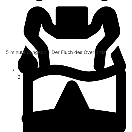
5 minute dungeon – Der Fluch des Overlords
2-5