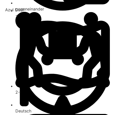
gegeneinander
Azul Duel
30-40
2-4
Deutsch