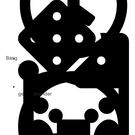
Bang
30-45
gegeneinander