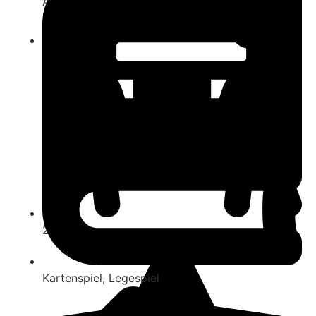
Addon
ab 8
2-6
Kartenspiel
,
Legespiel