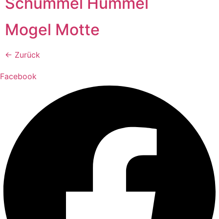
Schummel Hummel
Mogel Motte
←
Zurück
Facebook