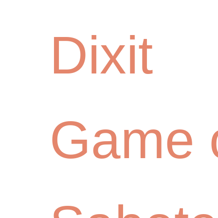
Dixit
Game o