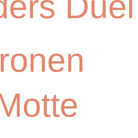
ers Duel
ronen
Motte