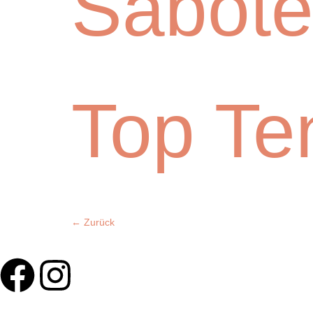
Sabote
Top Te
←
Zurück