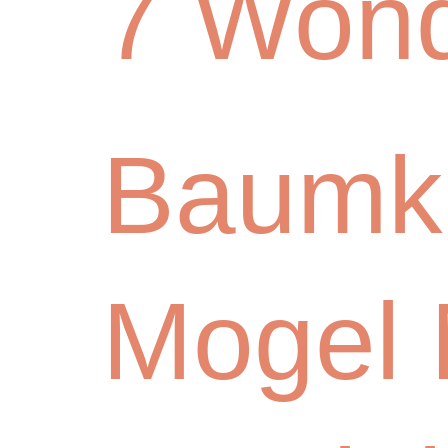
7 Wond
Baumk
Mogel 