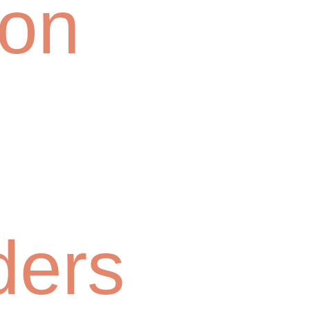
ion
ders